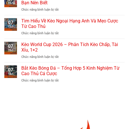
Mẹo
Dấu
Bạn Nên Biết
Th1
Soi
Hiệu
Chức năng bình luận bị tắt
ở
Kèo
Nhận
5
Chính
Diện
Kinh
Tìm Hiểu Về Kèo Ngoại Hạng Anh Và Mẹo Cược
Xác
Sân
07
Nghiệm
Dễ
Từ Cao Thủ
Chơi
Th1
Cá
Thắng
Uy
Chức năng bình luận bị tắt
ở
Độ
Lớn
Tín
Tìm
Bóng
Từ
Hiểu
Kèo World Cup 2026 – Phân Tích Kèo Chấp, Tài
Đá
Chuyên
07
Về
Cực
Xỉu, 1×2
Gia
Th1
Kèo
Chuẩn
Chức năng bình luận bị tắt
ở
Ngoại
Xác
Kèo
Hạng
Bạn
World
Bắt Kèo Bóng Đá – Tổng Hợp 5 Kinh Nghiệm Từ
Anh
Nên
07
Cup
Và
Cao Thủ Cá Cược
Biết
Th1
2026
Mẹo
Chức năng bình luận bị tắt
ở
–
Cược
Bắt
Phân
Từ
Kèo
Tích
Cao
Bóng
Kèo
Thủ
Đá
Chấp,
–
Tài
Tổng
Xỉu,
Hợp
1×2
5
Kinh