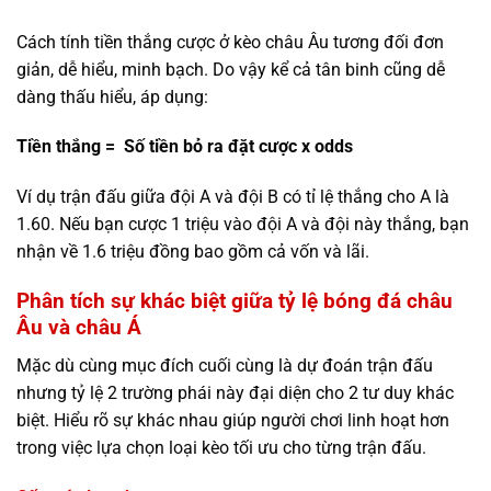
Cách tính tiền thắng cược ở kèo châu Âu tương đối đơn
giản, dễ hiểu, minh bạch. Do vậy kể cả tân binh cũng dễ
dàng thấu hiểu, áp dụng:
Tiền thắng = Số tiền bỏ ra đặt cược x odds
Ví dụ trận đấu giữa đội A và đội B có tỉ lệ thắng cho A là
1.60. Nếu bạn cược 1 triệu vào đội A và đội này thắng, bạn
nhận về 1.6 triệu đồng bao gồm cả vốn và lãi.
Phân tích sự khác biệt giữa tỷ lệ bóng đá châu
Âu và châu Á
Mặc dù cùng mục đích cuối cùng là dự đoán trận đấu
nhưng tỷ lệ 2 trường phái này đại diện cho 2 tư duy khác
biệt. Hiểu rõ sự khác nhau giúp người chơi linh hoạt hơn
trong việc lựa chọn loại kèo tối ưu cho từng trận đấu.