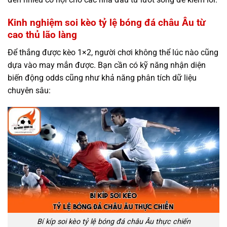
Kinh nghiệm soi kèo tỷ lệ bóng đá châu Âu từ
cao thủ lão làng
Để thắng được kèo 1×2, người chơi không thể lúc nào cũng
dựa vào may mắn được. Bạn cần có kỹ năng nhận diện
biến động odds cũng như khả năng phân tích dữ liệu
chuyên sâu:
Bí kíp soi kèo tỷ lệ bóng đá châu Âu thực chiến