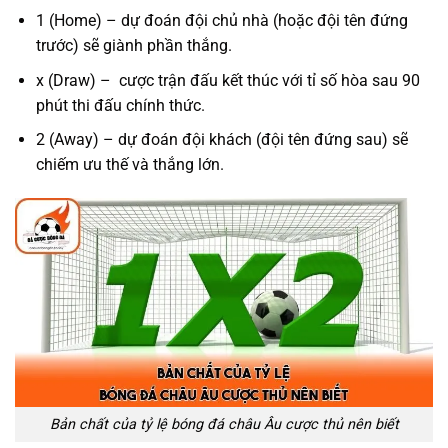
1 (Home) – dự đoán đội chủ nhà (hoặc đội tên đứng
trước) sẽ giành phần thắng.
x (Draw) – cược trận đấu kết thúc với tỉ số hòa sau 90
phút thi đấu chính thức.
2 (Away) – dự đoán đội khách (đội tên đứng sau) sẽ
chiếm ưu thế và thắng lớn.
Bản chất của tỷ lệ bóng đá châu Âu cược thủ nên biết