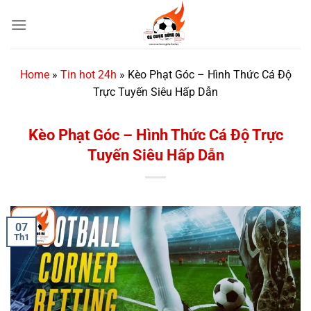
Bỏ
qua
nội
dung
Home
»
Tin hot 24h
»
Kèo Phạt Góc – Hình Thức Cá Độ
Trực Tuyến Siêu Hấp Dẫn
Kèo Phạt Góc – Hình Thức Cá Độ Trực
Tuyến Siêu Hấp Dẫn
07
Th1