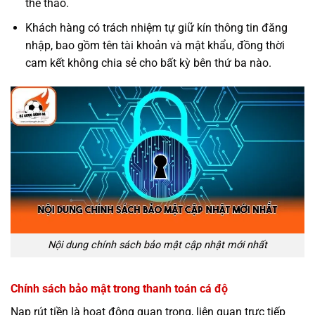
thể thao.
Khách hàng có trách nhiệm tự giữ kín thông tin đăng
nhập, bao gồm tên tài khoản và mật khẩu, đồng thời
cam kết không chia sẻ cho bất kỳ bên thứ ba nào.
Nội dung chính sách bảo mật cập nhật mới nhất
Chính sách bảo mật trong thanh toán cá độ
Nạp rút tiền là hoạt động quan trọng, liên quan trực tiếp