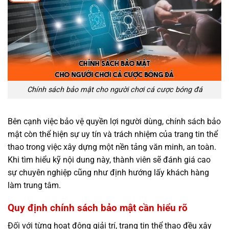
Chính sách bảo mật cho người chơi cá cược bóng đá
Bên cạnh việc bảo vệ quyền lợi người dùng, chính sách bảo
mật còn thể hiện sự uy tín và trách nhiệm của trang tin thể
thao trong việc xây dựng một nền tảng văn minh, an toàn.
Khi tìm hiểu kỹ nội dung này, thành viên sẽ đánh giá cao
sự chuyên nghiệp cũng như định hướng lấy khách hàng
làm trung tâm.
Quy định chính sách bảo mật cần hiểu rõ
Đối với từng hoạt động giải trí, trang tin thể thao đều xây