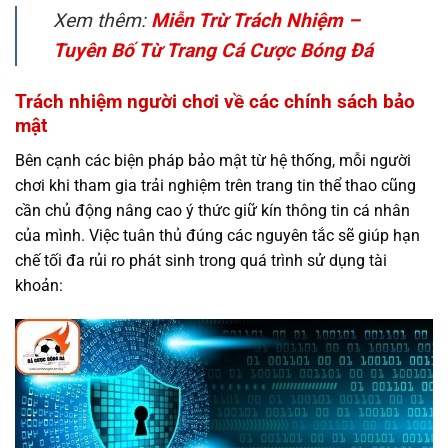
Xem thêm:
Miễn Trừ Trách Nhiệm –
Tuyên Bố Từ Trang Cá Cược Bóng Đá
Trách nhiệm người chơi về các chính sách bảo
mật
Bên cạnh các biện pháp bảo mật từ hệ thống, mỗi người
chơi khi tham gia trải nghiệm trên trang tin thể thao cũng
cần chủ động nâng cao ý thức giữ kín thông tin cá nhân
của mình. Việc tuân thủ đúng các nguyên tắc sẽ giúp hạn
chế tối đa rủi ro phát sinh trong quá trình sử dụng tài
khoản: