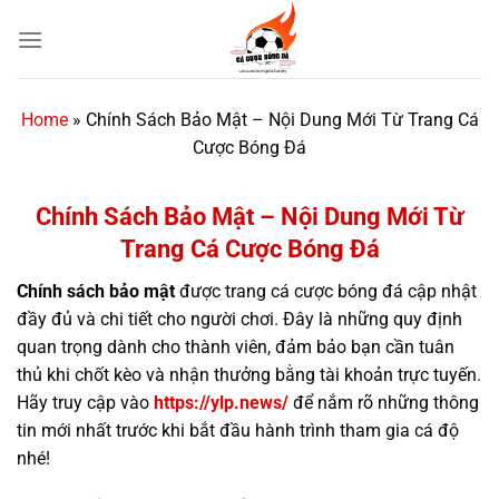
Bỏ
qua
nội
dung
Home
»
Chính Sách Bảo Mật – Nội Dung Mới Từ Trang Cá
Cược Bóng Đá
Chính Sách Bảo Mật – Nội Dung Mới Từ
Trang Cá Cược Bóng Đá
Chính sách bảo mật
được trang cá cược bóng đá cập nhật
đầy đủ và chi tiết cho người chơi. Đây là những quy định
quan trọng dành cho thành viên, đảm bảo bạn cần tuân
thủ khi chốt kèo và nhận thưởng bằng tài khoản trực tuyến.
Hãy truy cập vào
https://ylp.news/
để nắm rõ những thông
tin mới nhất trước khi bắt đầu hành trình tham gia cá độ
nhé!