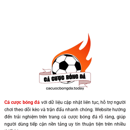
Cá cược bóng đá
với dữ liệu cập nhật liên tục, hỗ trợ người
chơi theo dõi kèo và trận đấu nhanh chóng. Website hướng
đến trải nghiệm trên trang cá cược bóng đá rõ ràng, giúp
người dùng tiếp cận nền tảng uy tín thuận tiện trên nhiều