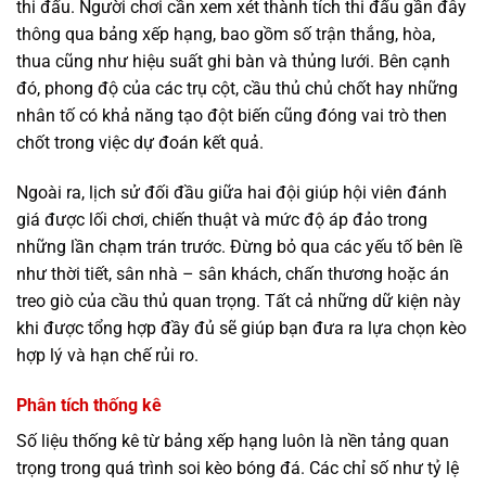
thi đấu. Người chơi cần xem xét thành tích thi đấu gần đây
thông qua bảng xếp hạng, bao gồm số trận thắng, hòa,
thua cũng như hiệu suất ghi bàn và thủng lưới. Bên cạnh
đó, phong độ của các trụ cột, cầu thủ chủ chốt hay những
nhân tố có khả năng tạo đột biến cũng đóng vai trò then
chốt trong việc dự đoán kết quả.
Ngoài ra, lịch sử đối đầu giữa hai đội giúp hội viên đánh
giá được lối chơi, chiến thuật và mức độ áp đảo trong
những lần chạm trán trước. Đừng bỏ qua các yếu tố bên lề
như thời tiết, sân nhà – sân khách, chấn thương hoặc án
treo giò của cầu thủ quan trọng. Tất cả những dữ kiện này
khi được tổng hợp đầy đủ sẽ giúp bạn đưa ra lựa chọn kèo
hợp lý và hạn chế rủi ro.
Phân tích thống kê
Số liệu thống kê từ bảng xếp hạng luôn là nền tảng quan
trọng trong quá trình soi kèo bóng đá. Các chỉ số như tỷ lệ