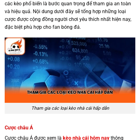
các kèo phổ biến là bước quan trọng để tham gia an toàn
và hiệu quả. Nội dung dưới đây sẽ tổng hợp những loại
cược được cộng đồng người chơi yêu thích nhất hiện nay,
đặc biệt phù hợp cho fan bóng đá.
Tham gia các loại kèo nhà cái hấp dẫn
Cược châu Á
Cược châu Á được xem là
kèo nhà cái hôm nay
thông