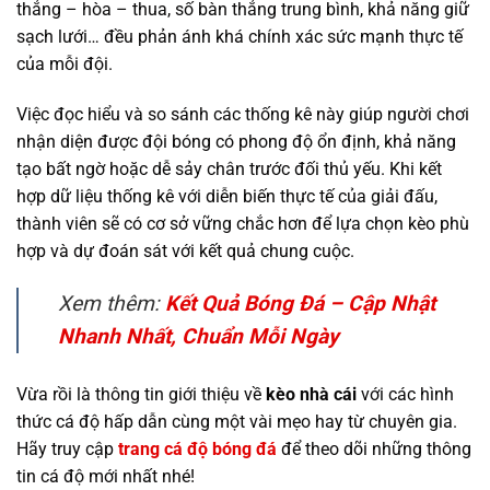
thắng – hòa – thua, số bàn thắng trung bình, khả năng giữ
sạch lưới… đều phản ánh khá chính xác sức mạnh thực tế
của mỗi đội.
Việc đọc hiểu và so sánh các thống kê này giúp người chơi
nhận diện được đội bóng có phong độ ổn định, khả năng
tạo bất ngờ hoặc dễ sảy chân trước đối thủ yếu. Khi kết
hợp dữ liệu thống kê với diễn biến thực tế của giải đấu,
thành viên sẽ có cơ sở vững chắc hơn để lựa chọn kèo phù
hợp và dự đoán sát với kết quả chung cuộc.
Xem thêm:
Kết Quả Bóng Đá – Cập Nhật
Nhanh Nhất, Chuẩn Mỗi Ngày
Vừa rồi là thông tin giới thiệu về
kèo nhà cái
với các hình
thức cá độ hấp dẫn cùng một vài mẹo hay từ chuyên gia.
Hãy truy cập
trang cá độ bóng đá
để theo dõi những thông
tin cá độ mới nhất nhé!