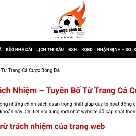
Á
KÈO NHÀ CÁI
LỊCH THI ĐẤU
BXH
KQBD
NHẬN ĐỊNH – SOI 
ố Từ Trang Cá Cược Bóng Đá
ách Nhiệm – Tuyên Bố Từ Trang Cá 
ong những chính sách quan trọng nhất giúp duy trì hoạt động 
khoản này. Chi tiết nội dung mới nhất website đã cập nhật thông
trừ trách nhiệm của trang web