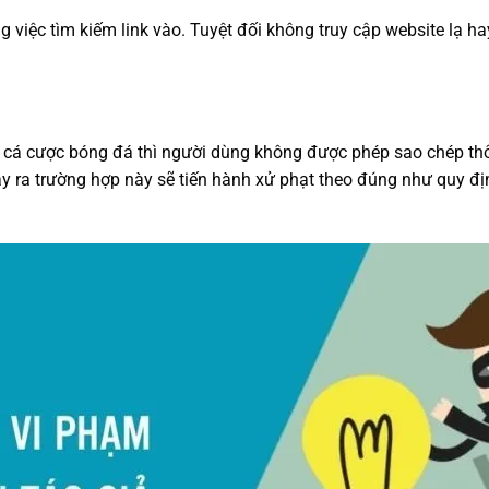
g việc tìm kiếm link vào. Tuyệt đối không truy cập website lạ h
 cá cược bóng đá thì người dùng không được phép sao chép th
y ra trường hợp này sẽ tiến hành xử phạt theo đúng như quy đị