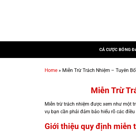
Bỏ
qua
nội
dung
CÁ CƯỢC BÓNG Đ
Home
»
Miễn Trừ Trách Nhiệm – Tuyên B
Miễn Trừ Tr
Miễn trừ trách nhiệm được xem như một tr
vụ bạn cần phải đảm bảo hiểu rõ các điều 
Giới thiệu quy định miễn 