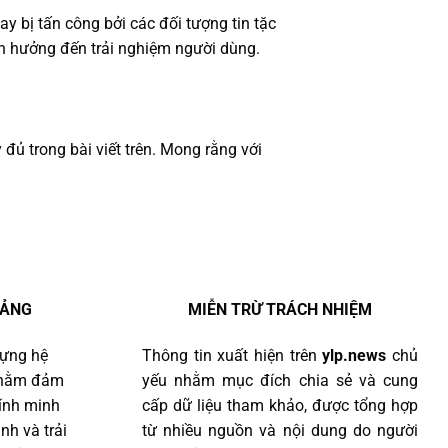
ay bị tấn công bởi các đối tượng tin tặc
nh hưởng đến trải nghiệm người dùng.
đủ trong bài viết trên. Mong rằng với
TẢNG
MIỄN TRỪ TRÁCH NHIỆM
ựng hệ
Thông tin xuất hiện trên
ylp.news
chủ
 nhằm đảm
yếu nhằm mục đích chia sẻ và cung
tính minh
cấp dữ liệu tham khảo, được tổng hợp
nh và trải
từ nhiều nguồn và nội dung do người