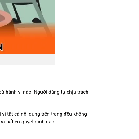
ứ hành vi nào. Người dùng tự chịu trách
vì tất cả nội dung trên trang đều không
 ra bất cứ quyết định nào.