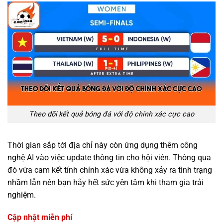
Theo dõi kết quả bóng đá với độ chính xác cực cao
Thời gian sắp tới địa chỉ này còn ứng dụng thêm công
nghệ AI vào việc update thông tin cho hội viên. Thông qua
đó vừa cam kết tính chính xác vừa không xảy ra tình trạng
nhầm lẫn nên bạn hãy hết sức yên tâm khi tham gia trải
nghiệm.
Cập nhật miễn phí