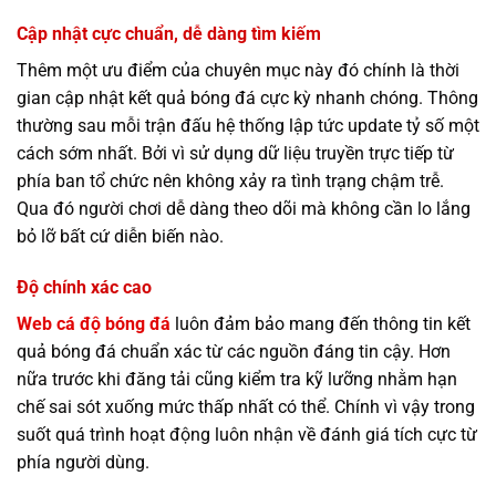
Cập nhật cực chuẩn, dễ dàng tìm kiếm
Thêm một ưu điểm của chuyên mục này đó chính là thời
gian cập nhật kết quả bóng đá cực kỳ nhanh chóng. Thông
thường sau mỗi trận đấu hệ thống lập tức update tỷ số một
cách sớm nhất. Bởi vì sử dụng dữ liệu truyền trực tiếp từ
phía ban tổ chức nên không xảy ra tình trạng chậm trễ.
Qua đó người chơi dễ dàng theo dõi mà không cần lo lắng
bỏ lỡ bất cứ diễn biến nào.
Độ chính xác cao
Web cá độ bóng đá
luôn đảm bảo mang đến thông tin kết
quả bóng đá chuẩn xác từ các nguồn đáng tin cậy. Hơn
nữa trước khi đăng tải cũng kiểm tra kỹ lưỡng nhằm hạn
chế sai sót xuống mức thấp nhất có thể. Chính vì vậy trong
suốt quá trình hoạt động luôn nhận về đánh giá tích cực từ
phía người dùng.