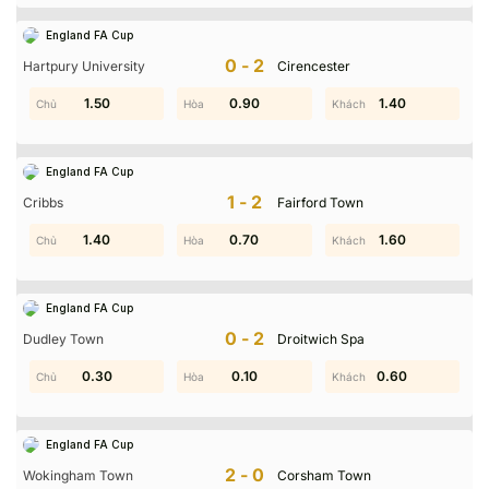
England FA Cup
0-2
Hartpury University
Cirencester
0.50
1.50
0.90
1.30
1.30
1.40
England FA Cup
1-2
Cribbs
Fairford Town
2.00
1.40
0.50
0.70
2.00
1.60
England FA Cup
0-2
Dudley Town
Droitwich Spa
0.30
0.10
1.20
0.10
0.60
2.00
England FA Cup
2-0
Wokingham Town
Corsham Town