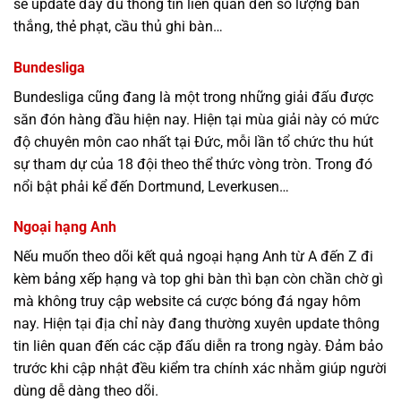
sẽ update đầy đủ thông tin liên quan đến số lượng bàn
thắng, thẻ phạt, cầu thủ ghi bàn…
Bundesliga
Bundesliga cũng đang là một trong những giải đấu được
săn đón hàng đầu hiện nay. Hiện tại mùa giải này có mức
độ chuyên môn cao nhất tại Đức, mỗi lần tổ chức thu hút
sự tham dự của 18 đội theo thể thức vòng tròn. Trong đó
nổi bật phải kể đến Dortmund, Leverkusen…
Ngoại hạng Anh
Nếu muốn theo dõi kết quả ngoại hạng Anh từ A đến Z đi
kèm bảng xếp hạng và top ghi bàn thì bạn còn chần chờ gì
mà không truy cập website cá cược bóng đá ngay hôm
nay. Hiện tại địa chỉ này đang thường xuyên update thông
tin liên quan đến các cặp đấu diễn ra trong ngày. Đảm bảo
trước khi cập nhật đều kiểm tra chính xác nhằm giúp người
dùng dễ dàng theo dõi.