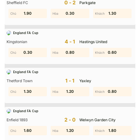
Không có dữ liệu vui lòng chọn bộ lọc khác
0-2
Sheffield FC
Parkgate
1.90
1.10
0.30
1.00
1.90
1.30
England FA Cup
4-1
Kingstonian
Hastings United
0.30
1.30
0.60
0.80
0.40
0.60
England FA Cup
1-1
Thetford Town
Yaxley
1.30
1.30
0.10
1.20
0.60
0.80
England FA Cup
2-0
Enfield 1893
Welwyn Garden City
1.60
1.70
1.40
1.20
1.90
1.80