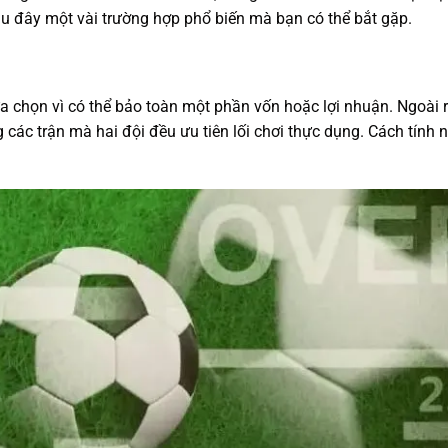
 đây một vài trường hợp phổ biến mà bạn có thể bắt gặp.
 chọn vì có thể bảo toàn một phần vốn hoặc lợi nhuận. Ngoài r
ng các trận mà hai đội đều ưu tiên lối chơi thực dụng. Cách tính 