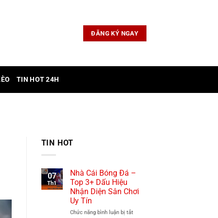
ĐĂNG KÝ NGAY
KÈO
TIN HOT 24H
TIN HOT
Nhà Cái Bóng Đá –
07
Top 3+ Dấu Hiệu
Th1
Nhận Diện Sân Chơi
Uy Tín
Chức năng bình luận bị tắt
ở