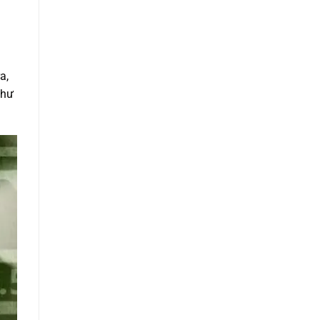
a,
như