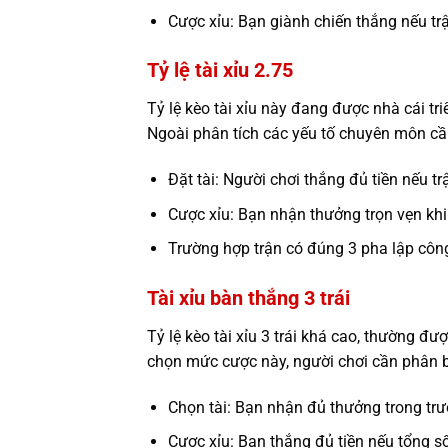
Cược xỉu: Bạn giành chiến thắng nếu trậ
Tỷ lệ tài xỉu 2.75
Tỷ lệ kèo tài xỉu này đang được nhà cái t
Ngoài phân tích các yếu tố chuyên môn cần
Đặt tài: Người chơi thắng đủ tiền nếu tr
Cược xỉu: Bạn nhận thưởng trọn vẹn khi 
Trường hợp trận có đúng 3 pha lập công,
Tài xỉu bàn thắng 3 trái
Tỷ lệ kèo tài xỉu 3 trái khá cao, thường đư
chọn mức cược này, người chơi cần phân bi
Chọn tài: Bạn nhận đủ thưởng trong trườ
Cược xỉu: Bạn thắng đủ tiền nếu tổng số