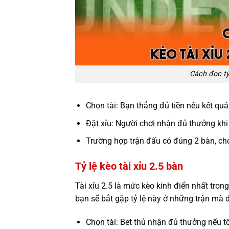
Cách đọc tỷ 
Chọn tài: Bạn thắng đủ tiền nếu kết quả
Đặt xỉu: Người chơi nhận đủ thưởng khi
Trường hợp trận đấu có đúng 2 bàn, chọ
Tỷ lệ kèo tài xỉu 2.5 bàn
Tài xỉu 2.5 là mức kèo kinh điển nhất tro
bạn sẽ bắt gặp tỷ lệ này ở những trận mà 
Chọn tài: Bet thủ nhận đủ thưởng nếu tổn