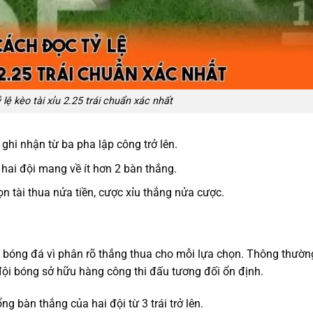
lệ kèo tài xỉu 2.25 trái chuẩn xác nhất
 ghi nhận từ ba pha lập công trở lên.
 hai đội mang về ít hơn 2 bàn thắng.
n tài thua nửa tiền, cược xỉu thắng nửa cược.
ng bóng đá vì phân rõ thắng thua cho mỗi lựa chọn. Thông thườn
đội bóng sở hữu hàng công thi đấu tương đối ổn định.
g bàn thắng của hai đội từ 3 trái trở lên.