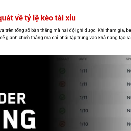
át về tỷ lệ kèo tài xỉu
dựa trên tổng số bàn thắng mà hai đội ghi được. Khi tham gia, be
ẽ giành chiến thắng mà chỉ phải tập trung vào khả năng tạo ra