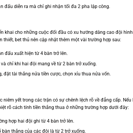
n đấu diễn ra mà chỉ ghi nhận tối đa 2 pha lập công.
riển khai cho những cuộc đối đầu có xu hướng dâng cao đội hình
 thiết, bet thủ nên cập nhật thêm một vài trường hợp sau:
ận đấu xuất hiện từ 4 bàn trở lên.
và chỉ khi hai đội mang về từ 2 bàn trở xuống.
 đặt tài thắng nửa tiền cược, chọn xỉu thua nửa vốn.
ợc niêm yết trong các trận có sự chênh lệch rõ về đẳng cấp. Nếu 
ệt rõ cách tính tiền thắng thua ở những trường hợp dưới đây:
ng hợp hai đội ghi từ 4 bàn trở lên.
 bàn thắng của các đội là từ 2 trở xuống.