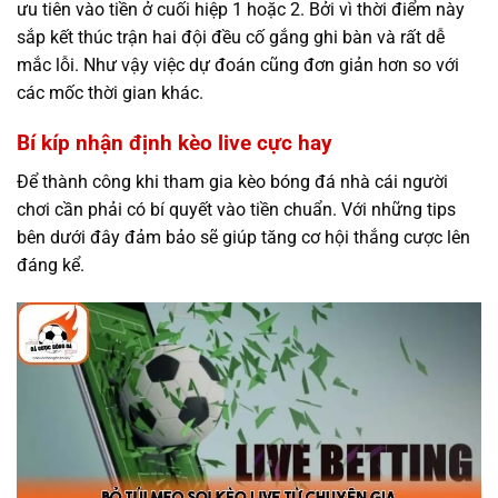
ưu tiên vào tiền ở cuối hiệp 1 hoặc 2. Bởi vì thời điểm này
sắp kết thúc trận hai đội đều cố gắng ghi bàn và rất dễ
mắc lỗi. Như vậy việc dự đoán cũng đơn giản hơn so với
các mốc thời gian khác.
Bí kíp nhận định kèo live cực hay
Để thành công khi tham gia kèo bóng đá nhà cái người
chơi cần phải có bí quyết vào tiền chuẩn. Với những tips
bên dưới đây đảm bảo sẽ giúp tăng cơ hội thắng cược lên
đáng kể.