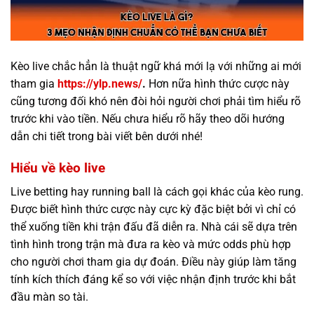
Kèo live chắc hẳn là thuật ngữ khá mới lạ với những ai mới
tham gia
https://ylp.news/
.
Hơn nữa hình thức cược này
cũng tương đối khó nên đòi hỏi người chơi phải tìm hiểu rõ
trước khi vào tiền. Nếu chưa hiểu rõ hãy theo dõi hướng
dẫn chi tiết trong bài viết bên dưới nhé!
Hiểu về kèo live
Live betting hay running ball là cách gọi khác của kèo rung.
Được biết hình thức cược này cực kỳ đặc biệt bởi vì chỉ có
thể xuống tiền khi trận đấu đã diễn ra. Nhà cái sẽ dựa trên
tình hình trong trận mà đưa ra kèo và mức odds phù hợp
cho người chơi tham gia dự đoán. Điều này giúp làm tăng
tính kích thích đáng kể so với việc nhận định trước khi bắt
đầu màn so tài.