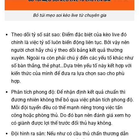
Bỏ túi mẹo soi kèo live từ chuyên gia
Theo dõi tỷ số sát sao: Điểm đặc biệt của kèo live đó
chính là việc tỷ số luôn biến động liên tục. Bởi vậy nên
người chơi hãy chú ý theo dõi bảng kết quả thường
xuyên. Ngoài ra còn phải chú ý đến các yếu tố khác như
số bàn thắng, thẻ phạt…Dựa trên yếu tố này kết hợp với
kiến thức của mình để đưa ra lựa chọn sao cho phù
hợp.
Phân tích phong độ: Để nhận định kết quả chuẩn thì
đương nhiên không thể bỏ qua việc phân tích phong độ.
Mỗi đội tuyển đều có thế mạnh riêng trong việc tấn
công hoặc phòng thủ. Do đó bạn nên đánh giá xem họ
có giành được lợi thế trước đối thủ hay không.
Đội hình ra sân: Nếu như có cầu thủ chấn thương dẫn